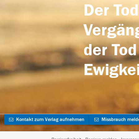
Der Tod
Vergäng
der Tod
Ewigkei
Kontakt zum Verlag aufnehmen
Missbrauch meld