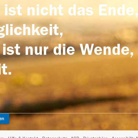
 ist nicht das Ende,
lichkeit,
 ist nur die Wende,
t.
en