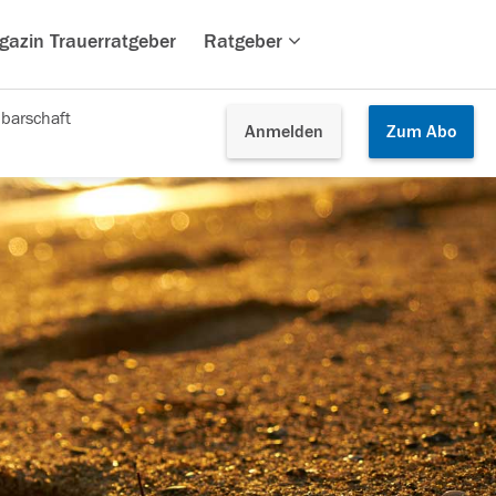
gazin Trauerratgeber
Ratgeber
barschaft
Anmelden
Zum
Abo