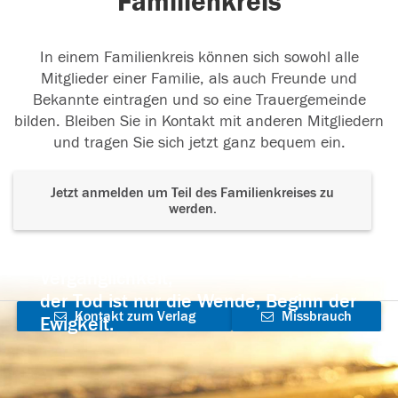
Familienkreis
In einem Familienkreis können sich sowohl alle
Mitglieder einer Familie, als auch Freunde und
Bekannte eintragen und so eine Trauergemeinde
bilden. Bleiben Sie in Kontakt mit anderen Mitgliedern
und tragen Sie sich jetzt ganz bequem ein.
Jetzt anmelden um Teil des Familienkreises zu
werden.
Der Tod ist nicht das Ende, nicht die
Vergänglichkeit,
der Tod ist nur die Wende, Beginn der
Kontakt zum Verlag
Missbrauch
Ewigkeit.
aufnehmen
melden