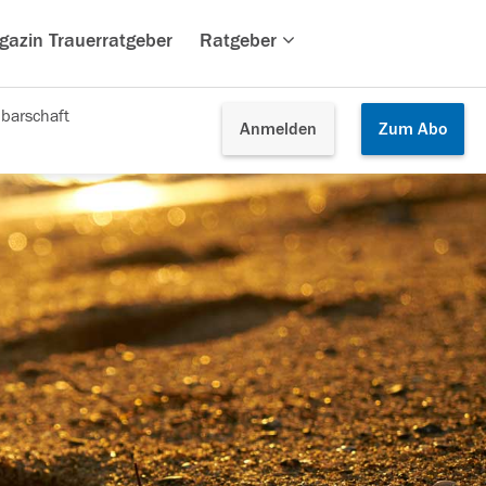
gazin Trauerratgeber
Ratgeber
barschaft
Anmelden
Zum
Abo