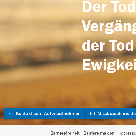
Der Tod
Vergäng
der Tod
Ewigkei
Kontakt zum Autor aufnehmen
Missbrauch meld
Barrierefreiheit
Barriere melden
Impress