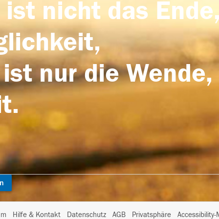
 ist nicht das Ende,
lichkeit,
 ist nur die Wende,
t.
en
I
um
Hilfe & Kontakt
Datenschutz
AGB
Privatsphäre
Accessibility