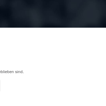
n
eblieben sind.