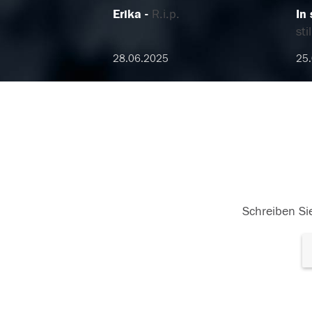
Erika
R.i.p.
In
st
28.06.2025
25
Schreiben Sie