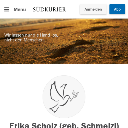
Menü
Anmelden
Abo
Wir lassen nur die Hand los,
nicht den Menschen.
Erika Scholz (geb. Schmeizl)