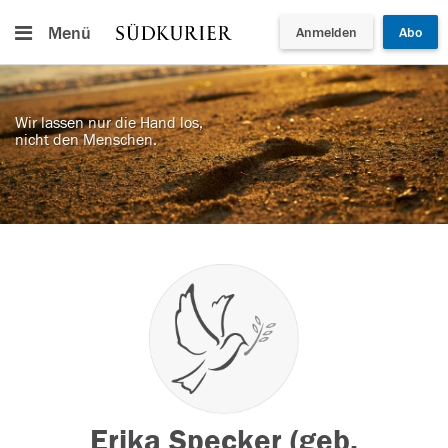
Menü
Anmelden
Abo
Wir lassen nur die Hand los,
nicht den Menschen.
Erika Specker (geb.