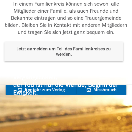
In einem Familienkreis können sich sowohl alle
Mitglieder einer Familie, als auch Freunde und
Bekannte eintragen und so eine Trauergemeinde
bilden. Bleiben Sie in Kontakt mit anderen Mitgliedern
und tragen Sie sich jetzt ganz bequem ein.
Jetzt anmelden um Teil des Familienkreises zu
werden.
Der Tod ist nicht das Ende, nicht die
Vergänglichkeit,
der Tod ist nur die Wende, Beginn der
Kontakt zum Verlag
Missbrauch
Ewigkeit.
aufnehmen
melden