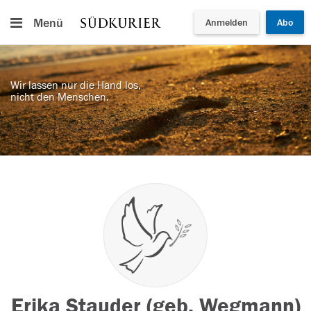
Menü
Anmelden
Abo
Wir lassen nur die Hand los,
nicht den Menschen.
Erika Stauder (geb. Wegmann)