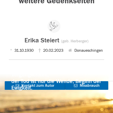
weitere Gedenkseiten
Erika Steiert
(geb. Herberger)
31.10.1930
20.02.2023
Donaueschingen
Der Tod ist nicht das Ende, nicht die
Vergänglichkeit,
der Tod ist nur die Wende, Beginn der
Kontakt zum Autor
Missbrauch
Ewigkeit.
aufnehmen
melden