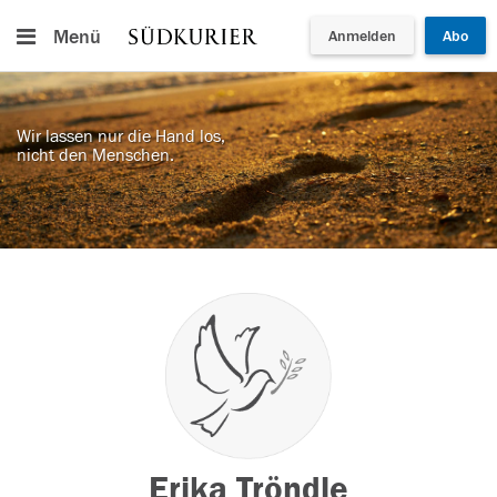
Menü
Anmelden
Abo
Wir lassen nur die Hand los,
nicht den Menschen.
Erika Tröndle