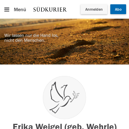
Menü
Anmelden
Abo
Wir lassen nur die Hand los,
nicht den Menschen.
Erika Weigel (geb. Wehrle)