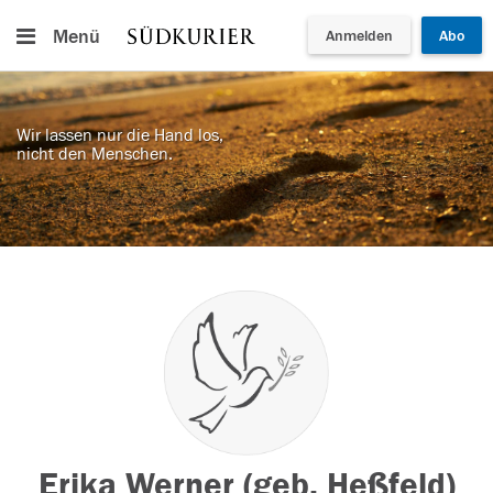
Menü
Anmelden
Abo
Wir lassen nur die Hand los,
nicht den Menschen.
Erika Werner (geb. Heßfeld)