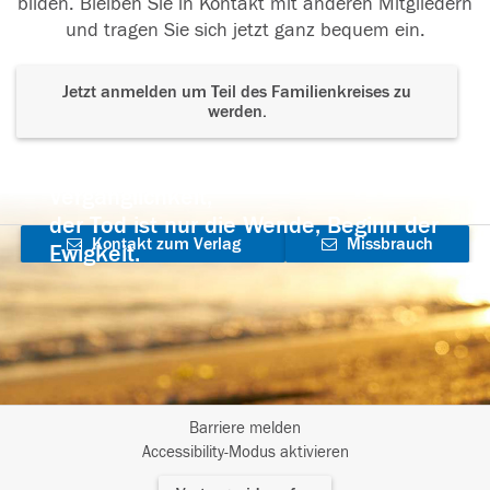
bilden. Bleiben Sie in Kontakt mit anderen Mitgliedern
und tragen Sie sich jetzt ganz bequem ein.
Jetzt anmelden um Teil des Familienkreises zu
werden.
Der Tod ist nicht das Ende, nicht die
Vergänglichkeit,
der Tod ist nur die Wende, Beginn der
Kontakt zum Verlag
Missbrauch
Ewigkeit.
aufnehmen
melden
Barriere melden
I
Accessibility-Modus aktivieren
m