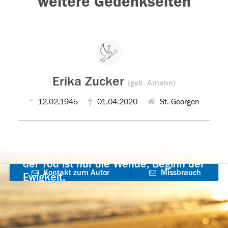
weitere Gedenkseiten
Erika Zucker
(geb. Amann)
12.02.1945
01.04.2020
St. Georgen
Der Tod ist nicht das Ende, nicht die
Vergänglichkeit,
der Tod ist nur die Wende, Beginn der
Kontakt zum Autor
Missbrauch
Ewigkeit.
aufnehmen
melden