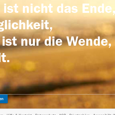
 ist nicht das Ende,
lichkeit,
 ist nur die Wende,
t.
en