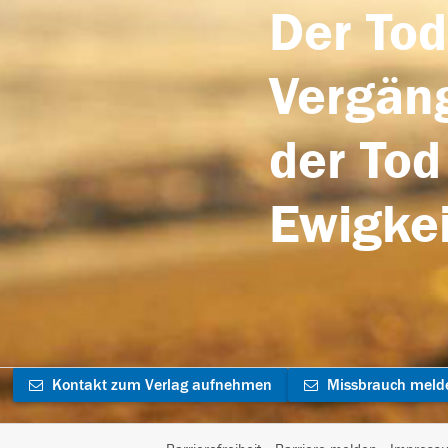
Der Tod
Vergäng
der Tod
Ewigkei
Kontakt zum Verlag aufnehmen
Missbrauch meld