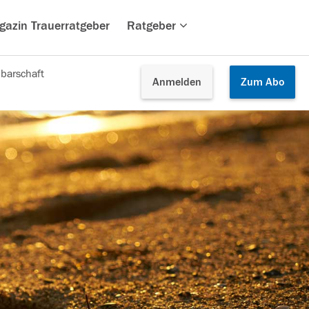
gazin Trauerratgeber
Ratgeber
barschaft
Anmelden
Zum
Abo