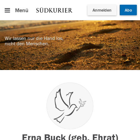
Menü
Anmelden
Abo
Wir lassen nur die Hand los,
nicht den Menschen.
Erna Buck (geb. Ehrat)