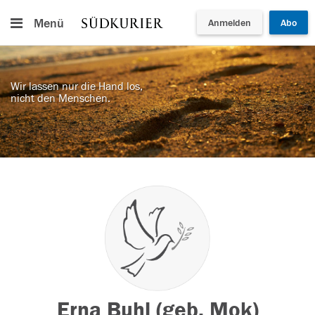
Menü
Anmelden
Abo
Wir lassen nur die Hand los,
nicht den Menschen.
Erna Buhl (geb. Mok)