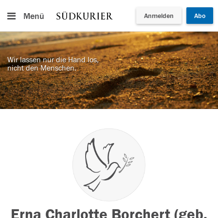
Menü
Anmelden
Abo
Wir lassen nur die Hand los,
nicht den Menschen.
Erna Charlotte Borchert (geb.