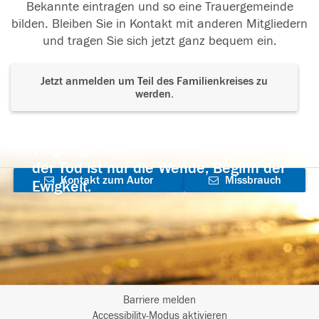
Bekannte eintragen und so eine Trauergemeinde
bilden. Bleiben Sie in Kontakt mit anderen Mitgliedern
und tragen Sie sich jetzt ganz bequem ein.
Jetzt anmelden um Teil des Familienkreises zu
werden.
Der Tod ist nicht das Ende, nicht die
Vergänglichkeit,
der Tod ist nur die Wende, Beginn der
Kontakt zum Autor
Missbrauch
Ewigkeit.
aufnehmen
melden
Barriere melden
I
Accessibility-Modus aktivieren