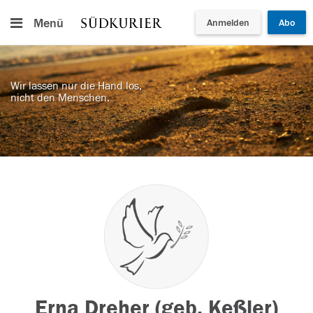
Menü
Anmelden
Abo
Wir lassen nur die Hand los,
nicht den Menschen.
Erna Dreher (geb. Keßler)