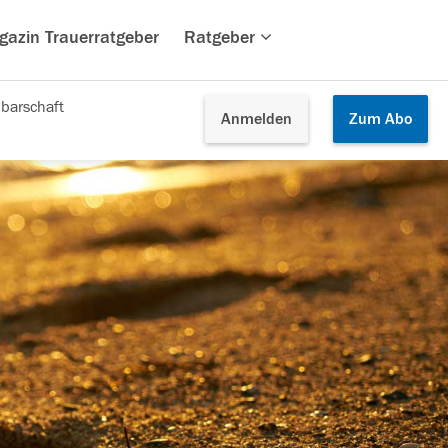
gazin Trauerratgeber
Ratgeber
barschaft
Anmelden
Zum
Abo