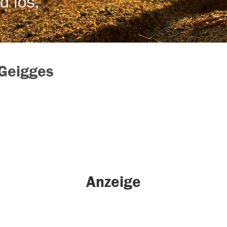
d los,
Geigges
Anzeige