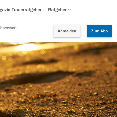
gazin Trauerratgeber
Ratgeber
barschaft
Anmelden
Zum
Abo