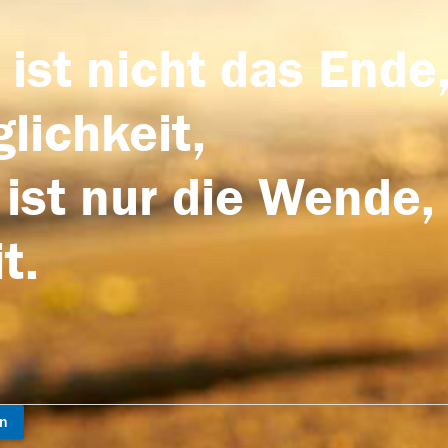
 ist nicht das Ende,
lichkeit,
 ist nur die Wende,
t.
en