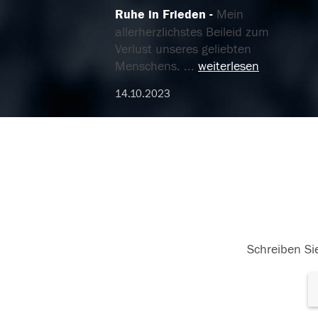
Ruhe in Frieden
Mein
allerherzlichstes Beileid zum
Verlust unseres geliebten
Menschens.
...
weiterlesen
14.10.2023
Schreiben Sie