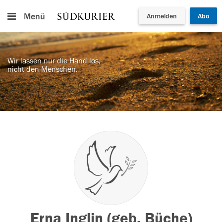
Menü
Anmelden
Abo
Wir lassen nur die Hand los,
nicht den Menschen.
Erna Inglin (geb. Büche)