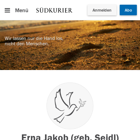
Menü
Anmelden
Abo
Wir lassen nur die Hand los,
nicht den Menschen.
Erna Jakob (geb. Seidl)