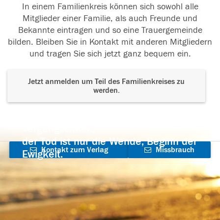
In einem Familienkreis können sich sowohl alle
Mitglieder einer Familie, als auch Freunde und
Bekannte eintragen und so eine Trauergemeinde
bilden. Bleiben Sie in Kontakt mit anderen Mitgliedern
und tragen Sie sich jetzt ganz bequem ein.
Jetzt anmelden um Teil des Familienkreises zu
werden.
Der Tod ist nicht das Ende, nicht die
Vergänglichkeit,
der Tod ist nur die Wende, Beginn der
Kontakt zum Verlag
Missbrauch
Ewigkeit.
aufnehmen
melden