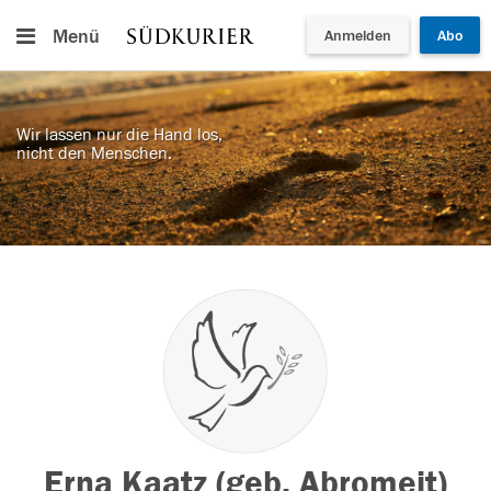
Menü
Anmelden
Abo
Wir lassen nur die Hand los,
nicht den Menschen.
Erna Kaatz (geb. Abromeit)