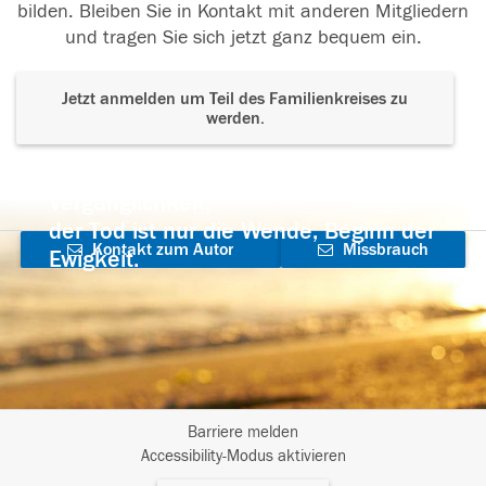
bilden. Bleiben Sie in Kontakt mit anderen Mitgliedern
und tragen Sie sich jetzt ganz bequem ein.
Jetzt anmelden um Teil des Familienkreises zu
werden.
Der Tod ist nicht das Ende, nicht die
Vergänglichkeit,
der Tod ist nur die Wende, Beginn der
Kontakt zum Autor
Missbrauch
Ewigkeit.
aufnehmen
melden
Barriere melden
I
Accessibility-Modus aktivieren