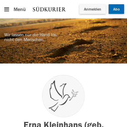
Menü
Anmelden
Abo
Wir lassen nur die Hand los,
nicht den Menschen.
Erna Kleinhans (geb.