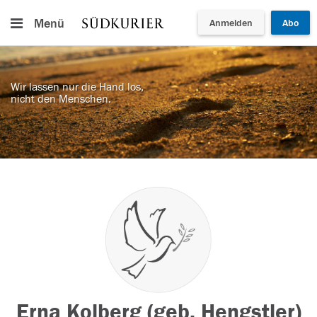
Menü
Anmelden
Abo
Wir lassen nur die Hand los,
nicht den Menschen.
Erna Kolberg (geb. Hengstler)