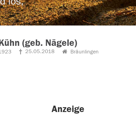
d los,
Kühn (geb. Nägele)
25.05.2018
1923
Bräunlingen
Anzeige