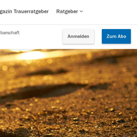
gazin Trauerratgeber
Ratgeber
barschaft
Anmelden
Zum
Abo