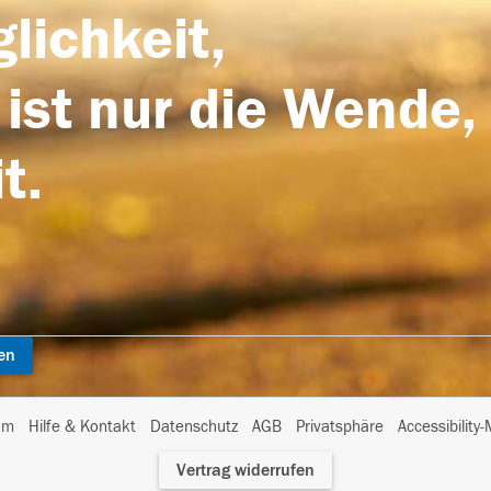
lichkeit,
 ist nur die Wende,
t.
en
I
um
Hilfe & Kontakt
Datenschutz
AGB
Privatsphäre
Accessibility
m
Vertrag widerrufen
A