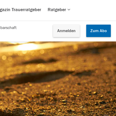
gazin Trauerratgeber
Ratgeber
barschaft
Anmelden
Zum
Abo