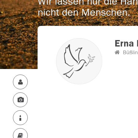
Wir lassen nur die Han
nicht den Menschen.
Erna 
Büßli