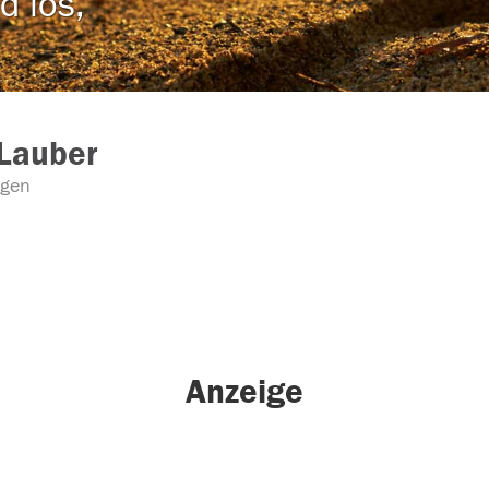
d los,
Lauber
ngen
Anzeige