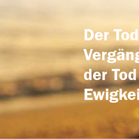
Der Tod
Vergäng
der Tod
Ewigkei