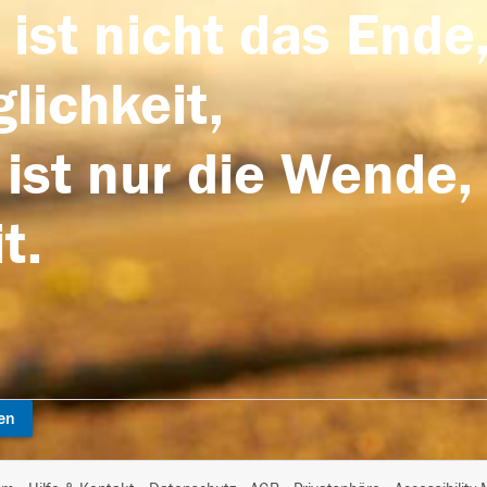
 ist nicht das Ende,
lichkeit,
 ist nur die Wende,
t.
en