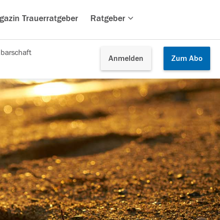
gazin Trauerratgeber
Ratgeber
barschaft
Anmelden
Zum
Abo