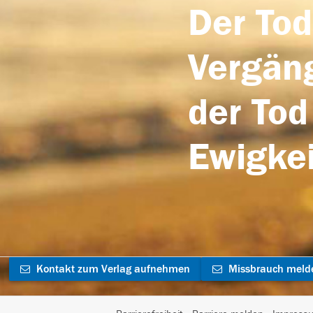
Der Tod
Vergäng
der Tod
Ewigkei
Kontakt zum Verlag aufnehmen
Missbrauch meld