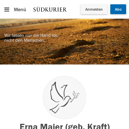
Menü
Anmelden
Abo
Wir lassen nur die Hand los,
nicht den Menschen.
Erna Maier (geb. Kraft)