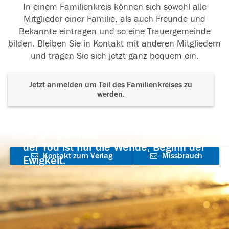
In einem Familienkreis können sich sowohl alle
Mitglieder einer Familie, als auch Freunde und
Bekannte eintragen und so eine Trauergemeinde
bilden. Bleiben Sie in Kontakt mit anderen Mitgliedern
und tragen Sie sich jetzt ganz bequem ein.
Jetzt anmelden um Teil des Familienkreises zu
werden.
Der Tod ist nicht das Ende, nicht die
Vergänglichkeit,
der Tod ist nur die Wende, Beginn der
Kontakt zum Verlag
Missbrauch
Ewigkeit.
aufnehmen
melden