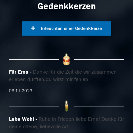
Gedenkkerzen
Erleuchten einer Gedenkkerze
Für Erna
Danke für die Zeit die wir zusammen
erleben durften,du wirst mir fehlen
06.11.2023
Lebe Wohl
Ruhe in Frieden liebe Erna! Danke für
deine offene, liebevolle Art.