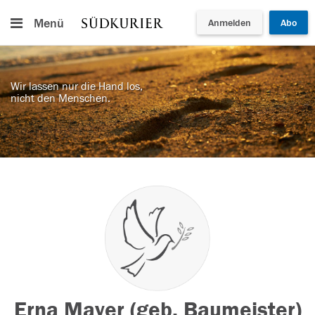
Menü
Anmelden
Abo
Wir lassen nur die Hand los,
nicht den Menschen.
Erna Mayer (geb. Baumeister)