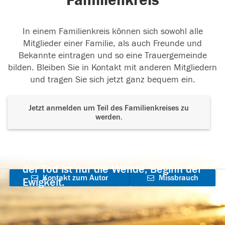
Familienkreis
In einem Familienkreis können sich sowohl alle
Mitglieder einer Familie, als auch Freunde und
Bekannte eintragen und so eine Trauergemeinde
bilden. Bleiben Sie in Kontakt mit anderen Mitgliedern
und tragen Sie sich jetzt ganz bequem ein.
Jetzt anmelden um Teil des Familienkreises zu
werden.
Der Tod ist nicht das Ende, nicht die
Vergänglichkeit,
der Tod ist nur die Wende, Beginn der
Kontakt zum Autor
Missbrauch
Ewigkeit.
aufnehmen
melden