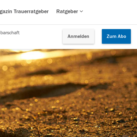
gazin Trauerratgeber
Ratgeber
barschaft
Anmelden
Zum
Abo