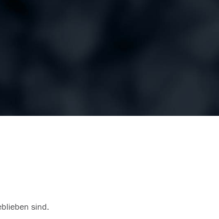
eblieben sind.