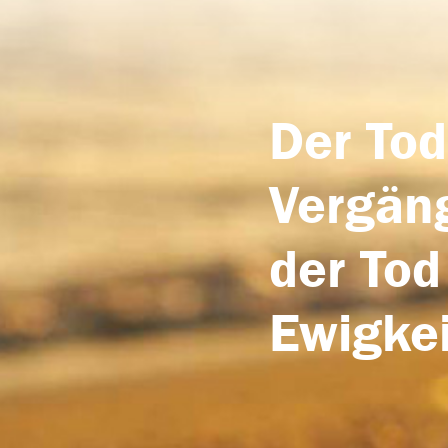
Der Tod
Vergäng
der Tod
Ewigkei