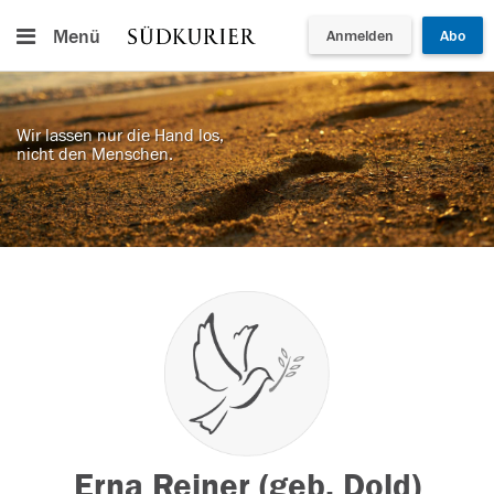
Menü
Anmelden
Abo
Wir lassen nur die Hand los,
nicht den Menschen.
Erna Reiner (geb. Dold)