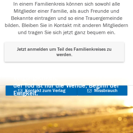
In einem Familienkreis können sich sowohl alle
Mitglieder einer Familie, als auch Freunde und
Bekannte eintragen und so eine Trauergemeinde
bilden. Bleiben Sie in Kontakt mit anderen Mitgliedern
und tragen Sie sich jetzt ganz bequem ein.
Jetzt anmelden um Teil des Familienkreises zu
werden.
Der Tod ist nicht das Ende, nicht die
Vergänglichkeit,
der Tod ist nur die Wende, Beginn der
Kontakt zum Verlag
Missbrauch
Ewigkeit.
aufnehmen
melden