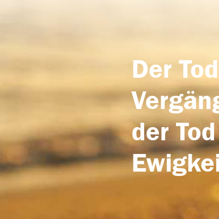
Der Tod
Vergäng
der Tod
Ewigkei