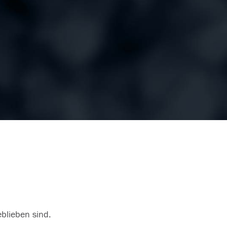
eblieben sind.