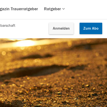
gazin Trauerratgeber
Ratgeber
barschaft
Anmelden
Zum
Abo