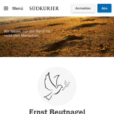
Menü
Anmelden
Abo
Wir lassen nur die Hand los,
nicht den Menschen.
Ernst Beutnagel