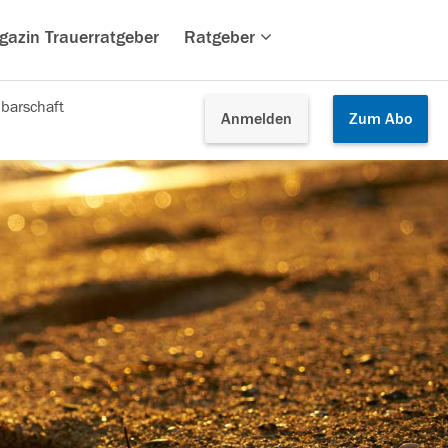
gazin Trauerratgeber
Ratgeber
barschaft
Anmelden
Zum
Abo