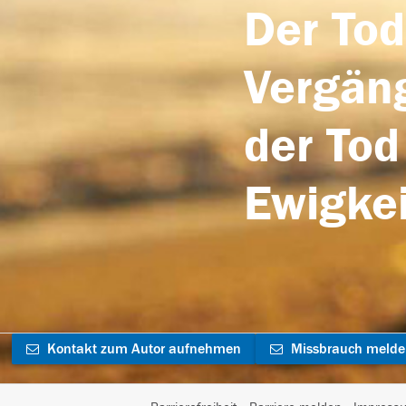
Der Tod
Vergäng
der Tod
Ewigkei
Kontakt zum Autor aufnehmen
Missbrauch meld