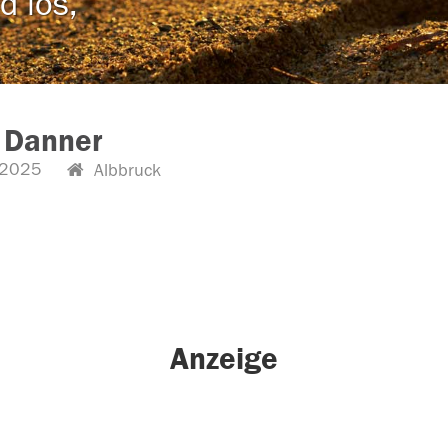
d los,
 Danner
.2025
Albbruck
Anzeige