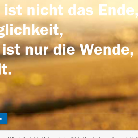
 ist nicht das Ende,
lichkeit,
 ist nur die Wende,
t.
en