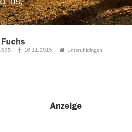
d los,
 Fuchs
16.11.2015
1925
Unteruhldingen
Anzeige