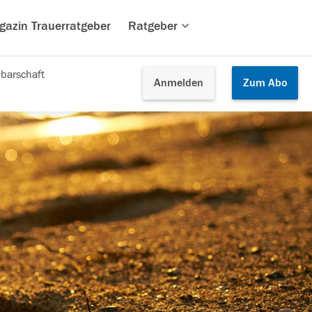
gazin Trauerratgeber
Ratgeber
barschaft
Anmelden
Zum
Abo