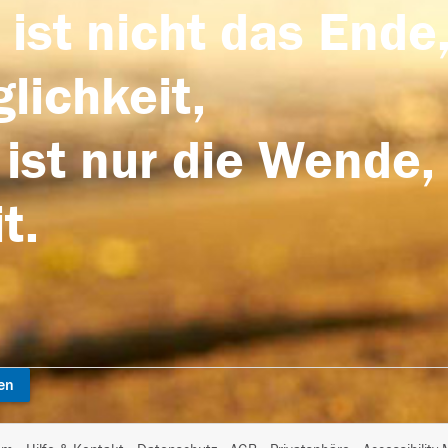
 ist nicht das Ende,
lichkeit,
 ist nur die Wende,
t.
en