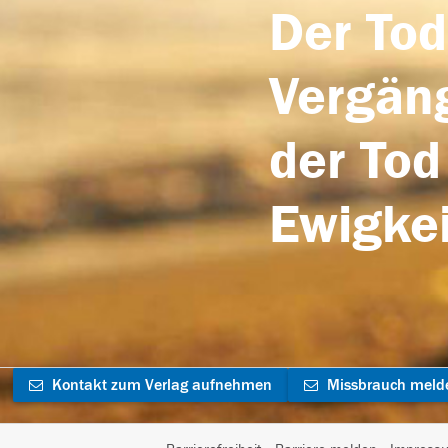
Der Tod
Vergäng
der Tod
Ewigkei
Kontakt zum Verlag aufnehmen
Missbrauch meld