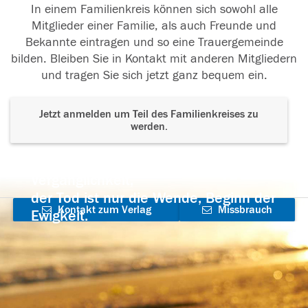
In einem Familienkreis können sich sowohl alle
Mitglieder einer Familie, als auch Freunde und
Bekannte eintragen und so eine Trauergemeinde
bilden. Bleiben Sie in Kontakt mit anderen Mitgliedern
und tragen Sie sich jetzt ganz bequem ein.
Jetzt anmelden um Teil des Familienkreises zu
werden.
Der Tod ist nicht das Ende, nicht die
Vergänglichkeit,
der Tod ist nur die Wende, Beginn der
Kontakt zum Verlag
Missbrauch
Ewigkeit.
aufnehmen
melden