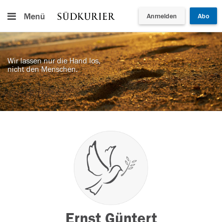
Menü
Anmelden
Abo
Wir lassen nur die Hand los,
nicht den Menschen.
Ernst Güntert