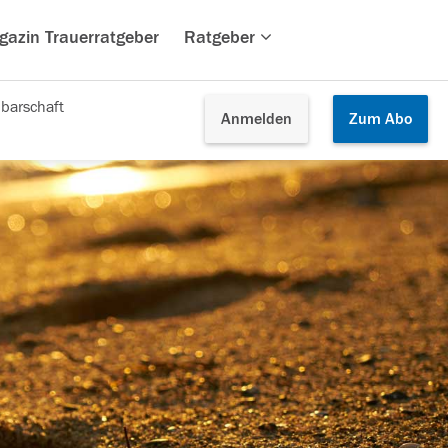
gazin Trauerratgeber
Ratgeber
barschaft
Anmelden
Zum
Abo