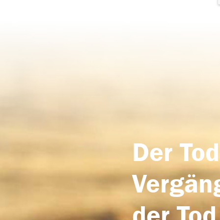
Der Tod
Vergäng
der Tod