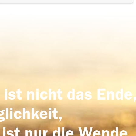
 ist nicht das Ende,
lichkeit,
 ist nur die Wende,