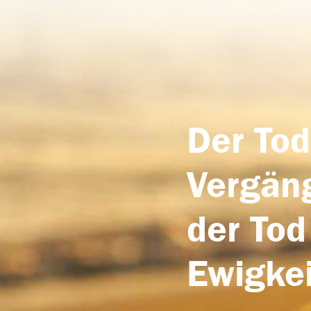
Der Tod
Vergäng
der Tod
Ewigkei