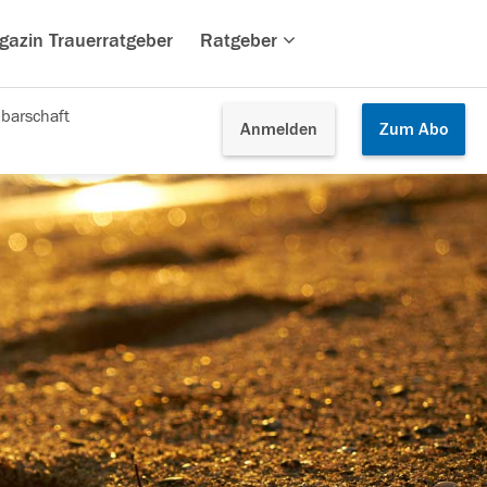
gazin Trauerratgeber
Ratgeber
barschaft
Anmelden
Zum
Abo