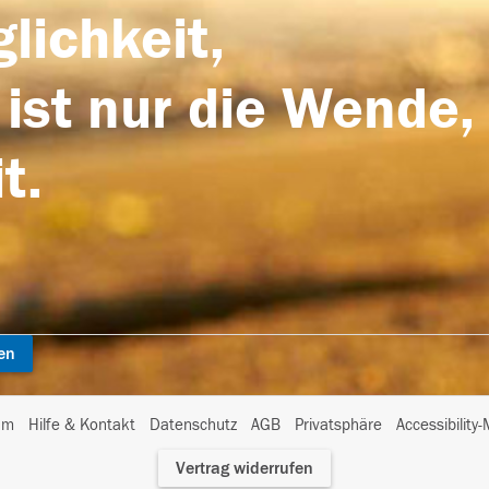
lichkeit,
 ist nur die Wende,
t.
en
I
um
Hilfe & Kontakt
Datenschutz
AGB
Privatsphäre
Accessibility
m
Vertrag widerrufen
A