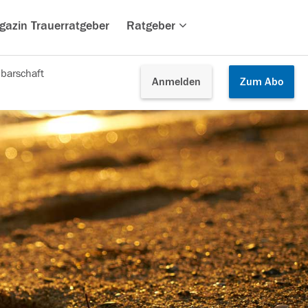
gazin Trauerratgeber
Ratgeber
barschaft
Anmelden
Zum
Abo