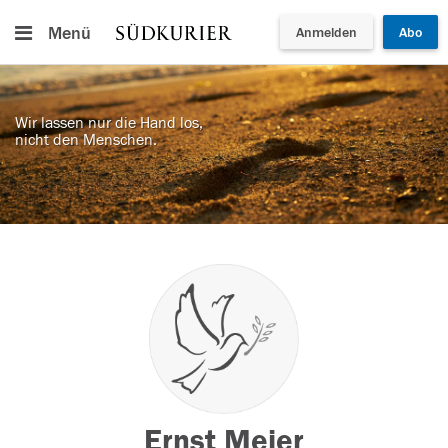
Menü
Anmelden
Abo
Wir lassen nur die Hand los,
nicht den Menschen.
Ernst Meier