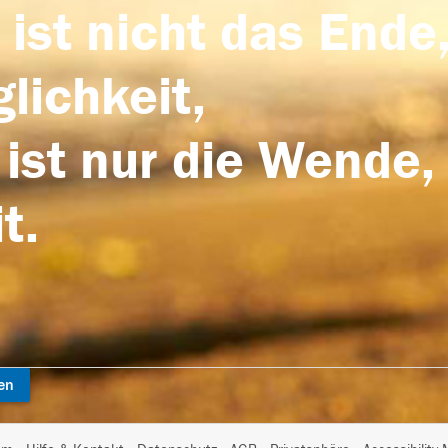
 ist nicht das Ende,
lichkeit,
 ist nur die Wende,
t.
en