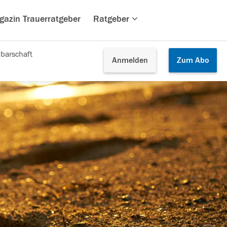
gazin Trauerratgeber
Ratgeber
barschaft
Anmelden
Zum
Abo