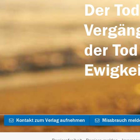
Der Tod
Vergäng
der Tod
Ewigkei
Kontakt zum Verlag aufnehmen
Missbrauch meld