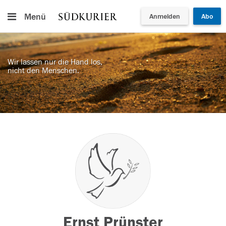
Menü
Anmelden
Abo
Wir lassen nur die Hand los,
nicht den Menschen.
Ernst Prünster