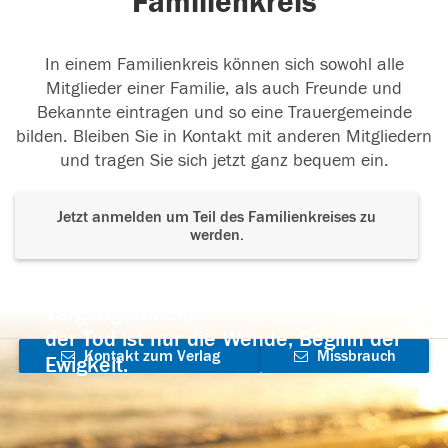
Familienkreis
In einem Familienkreis können sich sowohl alle
Mitglieder einer Familie, als auch Freunde und
Bekannte eintragen und so eine Trauergemeinde
bilden. Bleiben Sie in Kontakt mit anderen Mitgliedern
und tragen Sie sich jetzt ganz bequem ein.
Jetzt anmelden um Teil des Familienkreises zu
werden.
Der Tod ist nicht das Ende, nicht die
Vergänglichkeit,
der Tod ist nur die Wende, Beginn der
Kontakt zum Verlag
Missbrauch
Ewigkeit.
aufnehmen
melden