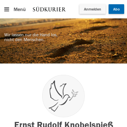
Menü
Anmelden
Abo
Wir lassen nur die Hand los,
nicht den Menschen.
Ernst Rudolf Knobelspieß