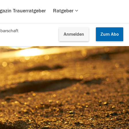
gazin Trauerratgeber
Ratgeber
barschaft
Anmelden
Zum
Abo