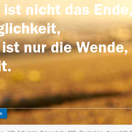
 ist nicht das Ende,
lichkeit,
 ist nur die Wende,
t.
en