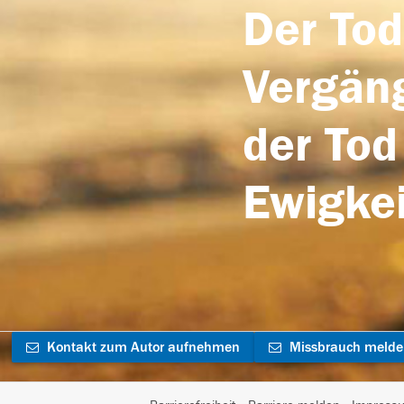
Der Tod
Vergäng
der Tod
Ewigkei
Kontakt zum Autor aufnehmen
Missbrauch meld