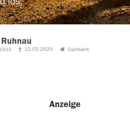
d los,
t Ruhnau
12.02.2025
1933
Eschbach
Anzeige