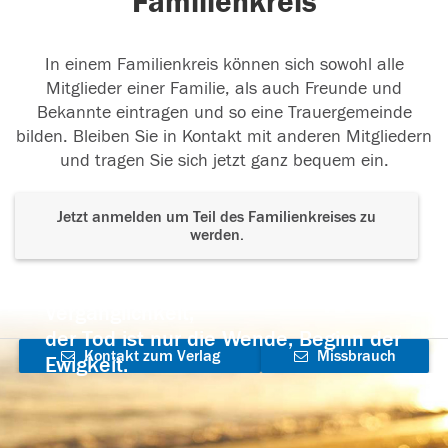
Familienkreis
In einem Familienkreis können sich sowohl alle
Mitglieder einer Familie, als auch Freunde und
Bekannte eintragen und so eine Trauergemeinde
bilden. Bleiben Sie in Kontakt mit anderen Mitgliedern
und tragen Sie sich jetzt ganz bequem ein.
Jetzt anmelden um Teil des Familienkreises zu
werden.
Der Tod ist nicht das Ende, nicht die
Vergänglichkeit,
der Tod ist nur die Wende, Beginn der
Kontakt zum Verlag
Missbrauch
Ewigkeit.
aufnehmen
melden