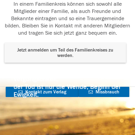
In einem Familienkreis können sich sowohl alle
Mitglieder einer Familie, als auch Freunde und
Bekannte eintragen und so eine Trauergemeinde
bilden. Bleiben Sie in Kontakt mit anderen Mitgliedern
und tragen Sie sich jetzt ganz bequem ein.
Jetzt anmelden um Teil des Familienkreises zu
werden.
Der Tod ist nicht das Ende, nicht die
Vergänglichkeit,
der Tod ist nur die Wende, Beginn der
Kontakt zum Verlag
Missbrauch
Ewigkeit.
aufnehmen
melden