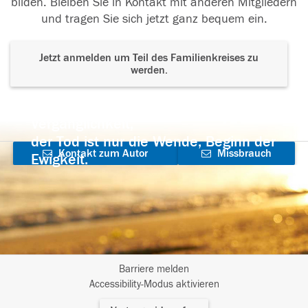
bilden. Bleiben Sie in Kontakt mit anderen Mitgliedern
und tragen Sie sich jetzt ganz bequem ein.
Jetzt anmelden um Teil des Familienkreises zu
werden.
Der Tod ist nicht das Ende, nicht die
Vergänglichkeit,
der Tod ist nur die Wende, Beginn der
Kontakt zum Autor
Missbrauch
Ewigkeit.
aufnehmen
melden
Barriere melden
I
Accessibility-Modus aktivieren
m